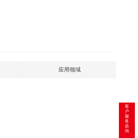
应用领域
客
户
服
务
咨
询