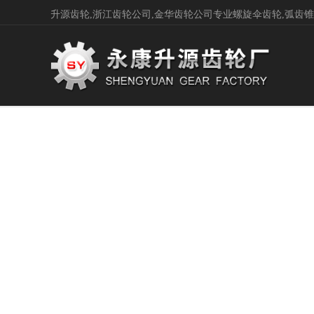
升源齿轮,浙江齿轮公司,金华齿轮公司专业螺旋伞齿轮,弧齿锥