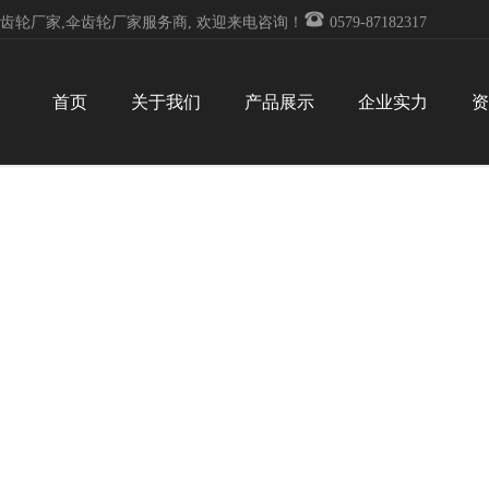

齿轮厂家,伞齿轮厂家服务商, 欢迎来电咨询！
0579-87182317
首页
关于我们
产品展示
企业实力
资
EQUIPMENT
企业实力