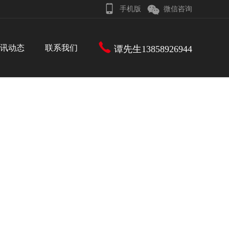


手机版
微信咨询

讯动态
联系我们
谭先生13858926944